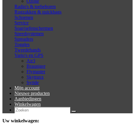
Ozone
Radio's & toebehoren
Rugzakken & quickbags
Schoenen
Service
Soar/oefenschermen
Speedsystemen
Spreaders
Toggles
Tweedehands
Vario's en GPS
Air3
Brauniger
Flymaster
Skytraxx
Syride
Mijn account
Nieuwe producten
Aanbiedingen
Winkelwagen
Uw winkelwagen: