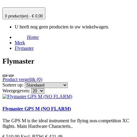
0 product(en) - € 0,00
U heeft nog geen producten in uw winkelwagen.
Home
Merk
Flymaster
Flymaster
Product vergelijk (0)
Sorteer op:
Weergegeven:
Flymaster GPS M (NO FLARM)
The GPS M is the ideal instrument for flying non-competition XC
flights. Main Hardware Characteris..
€ 510,00
Excl. BTW: € 421,49