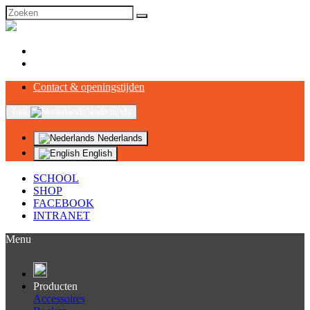
Inloggen
Registreren
Contact & openingstijden
Taal
Nederlands
Nederlands
English
SCHOOL
SHOP
FACEBOOK
INTRANET
Menu
Producten
Accessoires