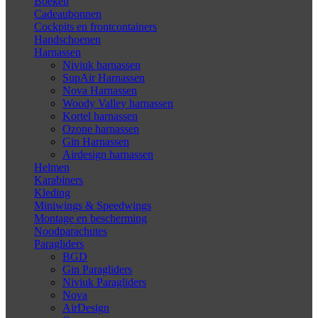
Boeken
Cadeaubonnen
Cockpits en frontcontainers
Handschoenen
Harnassen
Niviuk harnassen
SupAir Harnassen
Nova Harnassen
Woody Valley harnassen
Kortel harnassen
Ozone harnassen
Gin Harnassen
Airdesign harnassen
Helmen
Karabiners
Kleding
Miniwings & Speedwings
Montage en bescherming
Noodparachutes
Paragliders
BGD
Gin Paragliders
Niviuk Paragliders
Nova
AirDesign